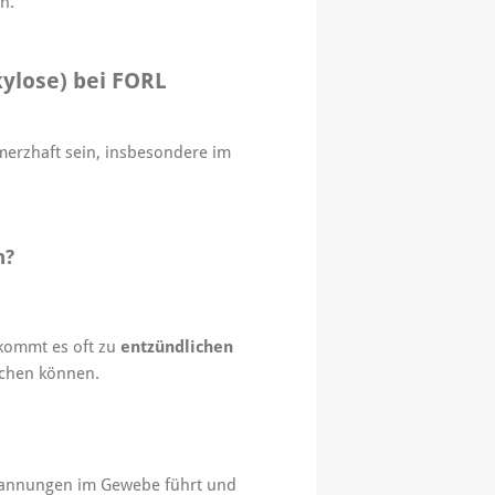
n.
kylose) bei FORL
erzhaft sein, insbesondere im
n?
 kommt es oft zu
entzündlichen
achen können.
 Spannungen im Gewebe führt und