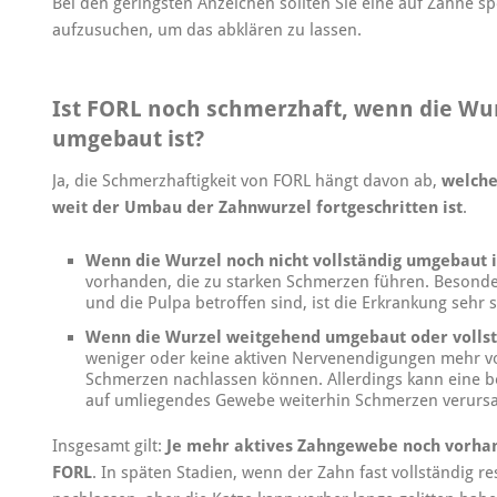
Bei den geringsten Anzeichen sollten Sie eine auf Zähne spe
aufzusuchen, um das abklären zu lassen.
Ist FORL noch schmerzhaft, wenn die Wu
umgebaut ist?
Ja, die Schmerzhaftigkeit von FORL hängt davon ab,
welche
weit der Umbau der Zahnwurzel fortgeschritten ist
.
Wenn die Wurzel noch nicht vollständig umgebaut i
vorhanden, die zu starken Schmerzen führen. Besond
und die Pulpa betroffen sind, ist die Erkrankung sehr 
Wenn die Wurzel weitgehend umgebaut oder vollst
weniger oder keine aktiven Nervenendigungen mehr v
Schmerzen nachlassen können. Allerdings kann eine 
auf umliegendes Gewebe weiterhin Schmerzen verurs
Insgesamt gilt:
Je mehr aktives Zahngewebe noch vorhand
FORL
. In späten Stadien, wenn der Zahn fast vollständig 