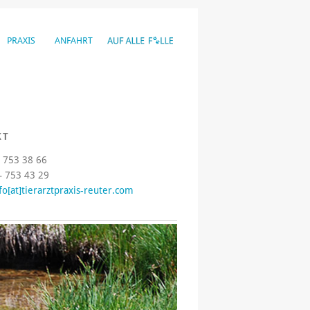
PRAXIS
ANFAHRT
KT
– 753 38 66
– 753 43 29
fo[at]tierarztpraxis-reuter.com