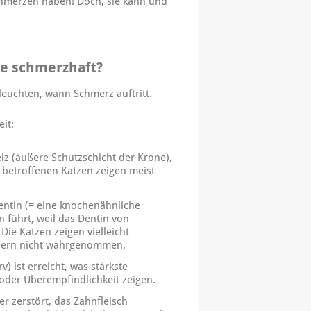
Schmerzen haben! Doch, sie kann und
ze schmerzhaft?
leuchten, wann Schmerz auftritt.
eit:
elz (äußere Schutzschicht der Krone),
 betroffenen Katzen zeigen meist
Dentin (= eine knochenähnliche
 führt, weil das Dentin von
ie Katzen zeigen vielleicht
zern nicht wahrgenommen.
) ist erreicht, was stärkste
der Überempfindlichkeit zeigen.
er zerstört, das Zahnfleisch