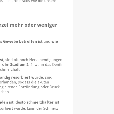
zialisierte Praxis wie die unsere
rzel mehr oder weniger
s Gewebe betroffen ist
und
wie
st
, sind oft noch Nervenendigungen
ers im
Stadium 2–4
, wenn das Dentin
schmerzhaft.
ändig resorbiert wurde
, sind
orhanden, sodass die akuten
begleitende Entzündung oder Druck
achen.
en ist, desto schmerzhafter ist
resorbiert wurde, kann der Schmerz