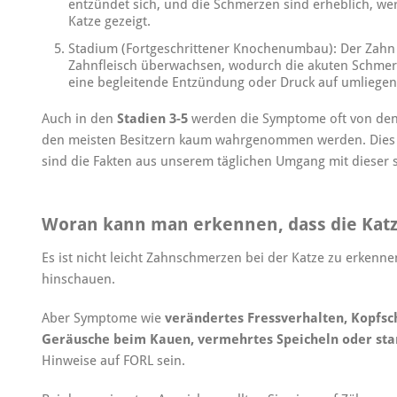
entzündet sich, und die Schmerzen sind erheblich, we
Katze gezeigt.
Stadium (Fortgeschrittener Knochenumbau): Der Zahn 
Zahnfleisch überwachsen, wodurch die akuten Schmerz
eine begleitende Entzündung oder Druck auf umlieg
Auch in den
Stadien 3-5
werden die Symptome oft von den 
den meisten Besitzern kaum wahrgenommen werden. Dies s
sind die Fakten aus unserem täglichen Umgang mit dieser
Woran kann man erkennen, dass die Kat
Es ist nicht leicht Zahnschmerzen bei der Katze zu erken
hinschauen.
Aber Symptome wie
verändertes Fressverhalten, Kopfsc
Geräusche beim Kauen, vermehrtes Speicheln oder st
Hinweise auf FORL sein.