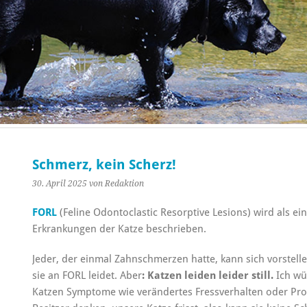
Schmerz, kein Scherz!
30. April 2025
von Redaktion
FORL
(Feline Odontoclastic Resorptive Lesions) wird als e
Erkrankungen der Katze beschrieben.
Jeder, der einmal Zahnschmerzen hatte, kann sich vorstel
sie an FORL leidet. Aber
: Katzen leiden leider still.
Ich wü
Katzen Symptome wie verändertes Fressverhalten oder Pro