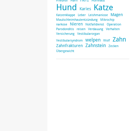
Friedhof
Harn
Hornhaut
Hund
Katze
Karies
Magen
Katzenklappe
Leber
Leishmaniose
Maulschleimhautentzündung
Mikrochip
Nieren
narkose
Notfalldienst
Operation
Parodonditis
reisen
Verdauung
Verhalten
Versicherung
Vestibularorgan
Zahn
welpen
Vestibularsyndrom
Wolf
Zahnstein
Zahnfrakturen
Zecken
Übergewicht