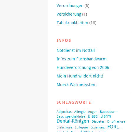
Verordnungen
(6)
Versicherung
(1)
Zahnkrankheiten
(16)
INFOS
Notdienst im Notfall
Infos zum Fuchsbandwurm
Hundeverordnung von 2006
Mein Hund wildert nicht!
Moeck Wärmesystem
SCHLAGWORTE
Adipositas
Allergie
Augen
Babesiose
Blase
Darm
Bauchspeicheldrüse
Dental-Röntgen
Diabetes
Dirofilariose
FORL
Ehrlichiose
Epilepsie
Erziehung
Herz