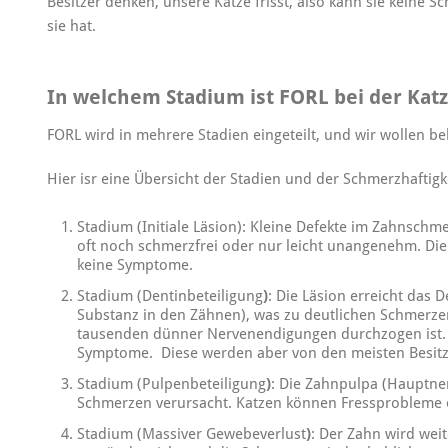
Besitzer denken, unsere Katze frisst, also kann sie keine 
sie hat.
In welchem Stadium ist FORL bei der Kat
FORL wird in mehrere Stadien eingeteilt, und wir wollen be
Hier isr eine Übersicht der Stadien und der Schmerzhaftigk
Stadium (Initiale Läsion): Kleine Defekte im Zahnschm
oft noch schmerzfrei oder nur leicht unangenehm. Die
keine Symptome.
Stadium (Dentinbeteiligung
)
: Die Läsion erreicht das 
Substanz in den Zähnen), was zu deutlichen Schmerzen
tausenden dünner Nervenendigungen durchzogen ist. D
Symptome. Diese werden aber von den meisten Besit
Stadium (Pulpenbeteiligung
)
: Die Zahnpulpa (Hauptnerv
Schmerzen verursacht. Katzen können Fressprobleme o
Stadium (Massiver Gewebeverlust
)
: Der Zahn wird weit