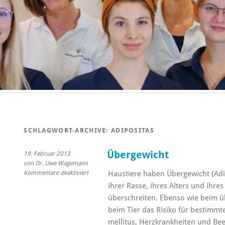
SCHLAGWORT-ARCHIVE:
ADIPOSITAS
Übergewicht
19. Februar 2013
von Dr. Uwe Wagemann
für
Kommentare deaktiviert
Haustiere haben Übergewicht (Adip
Übergewicht
ihrer Rasse, ihres Alters und ihr
überschreiten. Ebenso wie beim ü
beim Tier das Risiko für bestimmt
mellitus, Herzkrankheiten und Be