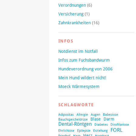
Verordnungen
(6)
Versicherung
(1)
Zahnkrankheiten
(16)
INFOS
Notdienst im Notfall
Infos zum Fuchsbandwurm
Hundeverordnung von 2006
Mein Hund wildert nicht!
Moeck Wärmesystem
SCHLAGWORTE
Adipositas
Allergie
Augen
Babesiose
Blase
Darm
Bauchspeicheldrüse
Dental-Röntgen
Diabetes
Dirofilariose
FORL
Ehrlichiose
Epilepsie
Erziehung
Herz
Friedhof
Harn
Hornhaut