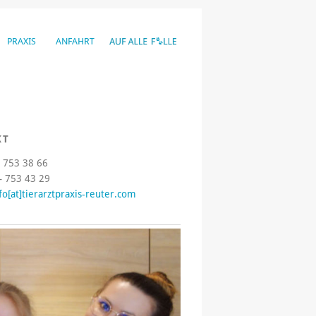
PRAXIS
ANFAHRT
KT
– 753 38 66
– 753 43 29
fo[at]tierarztpraxis-reuter.com