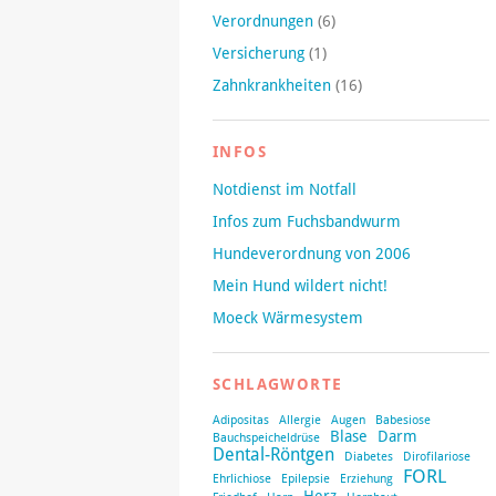
Verordnungen
(6)
Versicherung
(1)
Zahnkrankheiten
(16)
INFOS
Notdienst im Notfall
Infos zum Fuchsbandwurm
Hundeverordnung von 2006
Mein Hund wildert nicht!
Moeck Wärmesystem
SCHLAGWORTE
Adipositas
Allergie
Augen
Babesiose
Blase
Darm
Bauchspeicheldrüse
Dental-Röntgen
Diabetes
Dirofilariose
FORL
Ehrlichiose
Epilepsie
Erziehung
Herz