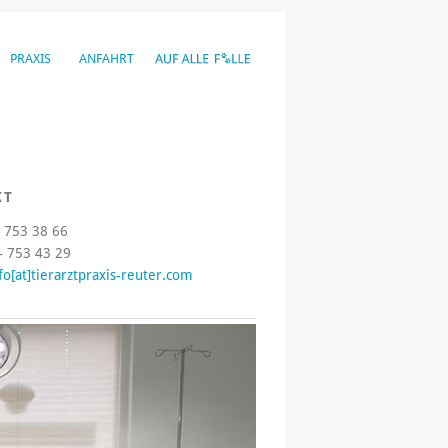
PRAXIS
ANFAHRT
KT
– 753 38 66
– 753 43 29
fo[at]tierarztpraxis-reuter.com