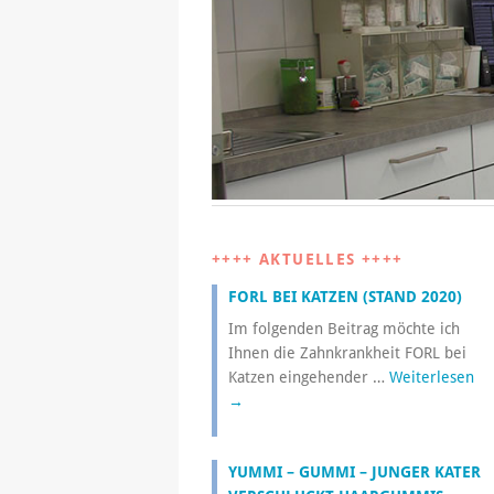
++++ AKTUELLES ++++
FORL BEI KATZEN (STAND 2020)
Im folgenden Beitrag möchte ich
Ihnen die Zahnkrankheit FORL bei
Katzen eingehender …
Weiterlesen
→
YUMMI – GUMMI – JUNGER KATER