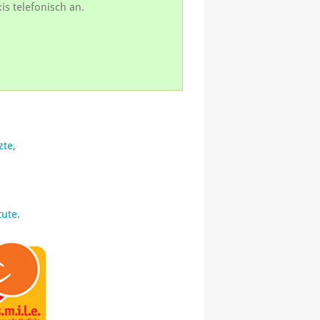
is telefonisch an.
zte
,
tute
.