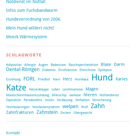
Notdienst im Notfall
Infos zum Fuchsbandwurm
Hundeverordnung von 2006
Mein Hund wildert nicht!
Moeck Wärmesystem
SCHLAGWORTE
Blase
Darm
Adipositas
Allergie
Augen
Babesiose
Bauchspeicheldrüse
Dental-Röntgen
Diabetes
Dirofilariose
Ehrlichiose
Epilepsie
Hund
FORL
Herz
Karies
Erziehung
Friedhof
Harn
Hornhaut
Katze
Magen
Katzenklappe
Leber
Leishmaniose
Nieren
Maulschleimhautentzündung
Mikrochip
narkose
Notfalldienst
Operation
Parodonditis
reisen
Verdauung
Verhalten
Versicherung
Zahn
welpen
Vestibularorgan
Vestibularsyndrom
Wolf
Zahnstein
Zahnfrakturen
Zecken
Übergewicht
Kontakt