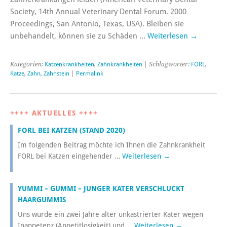
Society, 14th Annual Veterinary Dental Forum. 2000
Proceedings, San Antonio, Texas, USA). Bleiben sie
unbehandelt, können sie zu Schäden …
Weiterlesen
→
Kategorien:
Katzenkrankheiten
,
Zahnkrankheiten
| Schlagwörter:
FORL
,
Katze
,
Zahn
,
Zahnstein
|
Permalink
++++ AKTUELLES ++++
FORL BEI KATZEN (STAND 2020)
Im folgenden Beitrag möchte ich Ihnen die Zahnkrankheit
FORL bei Katzen eingehender …
Weiterlesen
→
YUMMI – GUMMI – JUNGER KATER VERSCHLUCKT
HAARGUMMIS
Uns wurde ein zwei Jahre alter unkastrierter Kater wegen
Inappetenz (Appetitlosigkeit) und …
Weiterlesen
→