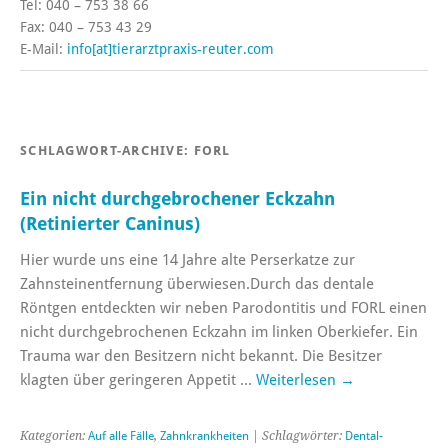
Tel: 040 – 753 38 66
Fax: 040 – 753 43 29
E-Mail:
info[at]tierarztpraxis-reuter.com
SCHLAGWORT-ARCHIVE:
FORL
Ein nicht durchgebrochener Eckzahn
(Retinierter Caninus)
Hier wurde uns eine 14 Jahre alte Perserkatze zur
Zahnsteinentfernung überwiesen.Durch das dentale
Röntgen entdeckten wir neben Parodontitis und FORL einen
nicht durchgebrochenen Eckzahn im linken Oberkiefer. Ein
Trauma war den Besitzern nicht bekannt. Die Besitzer
klagten über geringeren Appetit …
Weiterlesen
→
Kategorien:
Auf alle Fälle
,
Zahnkrankheiten
| Schlagwörter:
Dental-