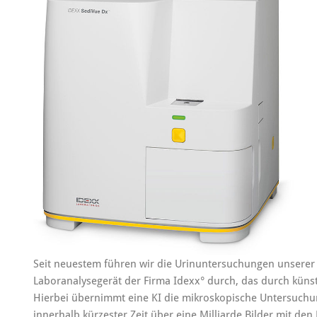
Seit neuestem führen wir die Urinuntersuchungen unserer
Laboranalysegerät der Firma Idexx° durch, das durch künstl
Hierbei übernimmt eine KI die mikroskopische Untersuchun
innerhalb kürzester Zeit über eine Milliarde Bilder mit de