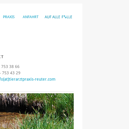
PRAXIS
ANFAHRT
KT
– 753 38 66
– 753 43 29
fo[at]tierarztpraxis-reuter.com