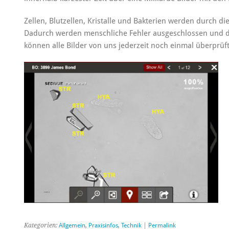
Zellen, Blutzellen, Kristalle und Bakterien werden durch die K
Dadurch werden menschliche Fehler ausgeschlossen und die
können alle Bilder von uns jederzeit noch einmal überprüf
Kategorien:
Allgemein
,
Praxisinfos
,
Technik
|
Permalink