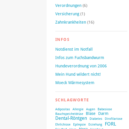
Verordnungen
(6)
Versicherung
(1)
Zahnkrankheiten
(16)
INFOS
Notdienst im Notfall
Infos zum Fuchsbandwurm
Hundeverordnung von 2006
Mein Hund wildert nicht!
Moeck Wärmesystem
SCHLAGWORTE
Adipositas
Allergie
Augen
Babesiose
Blase
Darm
Bauchspeicheldrüse
Dental-Röntgen
Diabetes
Dirofilariose
FORL
Ehrlichiose
Epilepsie
Erziehung
Herz