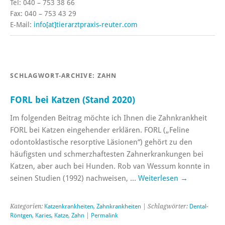
Tel: 040 – 753 38 66
Fax: 040 – 753 43 29
E-Mail:
info[at]tierarztpraxis-reuter.com
SCHLAGWORT-ARCHIVE:
ZAHN
FORL bei Katzen (Stand 2020)
Im folgenden Beitrag möchte ich Ihnen die Zahnkrankheit
FORL bei Katzen eingehender erklären. FORL („Feline
odontoklastische resorptive Läsionen“) gehört zu den
häufigsten und schmerzhaftesten Zahnerkrankungen bei
Katzen, aber auch bei Hunden. Rob van Wessum konnte in
seinen Studien (1992) nachweisen, …
Weiterlesen
→
Kategorien:
Katzenkrankheiten
,
Zahnkrankheiten
| Schlagwörter:
Dental-
Röntgen
,
Karies
,
Katze
,
Zahn
|
Permalink