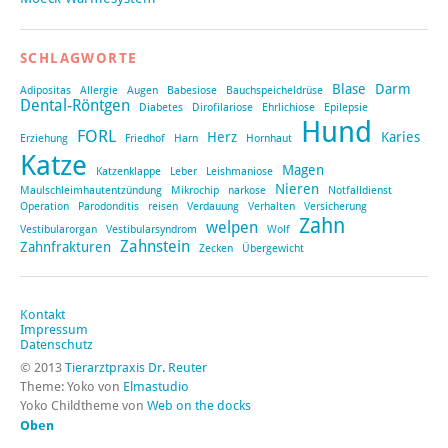
SCHLAGWORTE
Blase
Darm
Adipositas
Allergie
Augen
Babesiose
Bauchspeicheldrüse
Dental-Röntgen
Diabetes
Dirofilariose
Ehrlichiose
Epilepsie
Hund
FORL
Herz
Karies
Erziehung
Friedhof
Harn
Hornhaut
Katze
Magen
Katzenklappe
Leber
Leishmaniose
Nieren
Maulschleimhautentzündung
Mikrochip
narkose
Notfalldienst
Operation
Parodonditis
reisen
Verdauung
Verhalten
Versicherung
Zahn
welpen
Vestibularorgan
Vestibularsyndrom
Wolf
Zahnstein
Zahnfrakturen
Zecken
Übergewicht
Kontakt
Impressum
Datenschutz
© 2013
Tierarztpraxis Dr. Reuter
Theme: Yoko von
Elmastudio
Yoko Childtheme von
Web on the docks
Oben