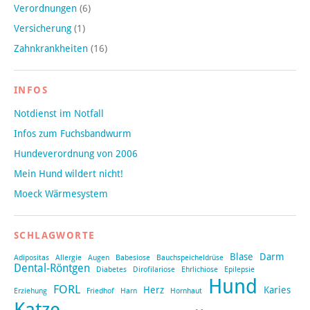
Verordnungen
(6)
Versicherung
(1)
Zahnkrankheiten
(16)
INFOS
Notdienst im Notfall
Infos zum Fuchsbandwurm
Hundeverordnung von 2006
Mein Hund wildert nicht!
Moeck Wärmesystem
SCHLAGWORTE
Blase
Darm
Adipositas
Allergie
Augen
Babesiose
Bauchspeicheldrüse
Dental-Röntgen
Diabetes
Dirofilariose
Ehrlichiose
Epilepsie
Hund
FORL
Herz
Karies
Erziehung
Friedhof
Harn
Hornhaut
Katze