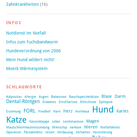
Zahnkrankheiten
(16)
INFOS
Notdienst im Notfall
Infos zum Fuchsbandwurm
Hundeverordnung von 2006
Mein Hund wildert nicht!
Moeck Wärmesystem
SCHLAGWORTE
Blase
Darm
Adipositas
Allergie
Augen
Babesiose
Bauchspeicheldrüse
Dental-Röntgen
Diabetes
Dirofilariose
Ehrlichiose
Epilepsie
Hund
FORL
Herz
Karies
Erziehung
Friedhof
Harn
Hornhaut
Katze
Magen
Katzenklappe
Leber
Leishmaniose
Nieren
Maulschleimhautentzündung
Mikrochip
narkose
Notfalldienst
Operation
Parodonditis
reisen
Verdauung
Verhalten
Versicherung