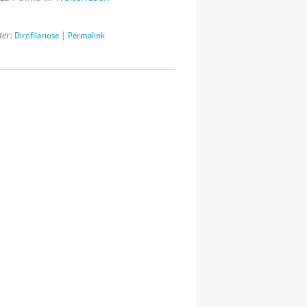
ter:
Dirofilariose
|
Permalink