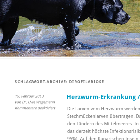
SCHLAGWORT-ARCHIVE:
DIROFILARIOSE
Herzwurm-Erkrankung / 
19. Februar 2013
von Dr. Uwe Wagemann
für
Kommentare deaktiviert
Die Larven vom Herzwurm werden
Herzwurm-
Stechmückenlarven übertragen. Das
Erkrankung
den Ländern des Mittelmeeres. In 
/
das derzeit höchste Infektionsrisi
Dirofilariose
95%). Auf den Kanarischen Inseln