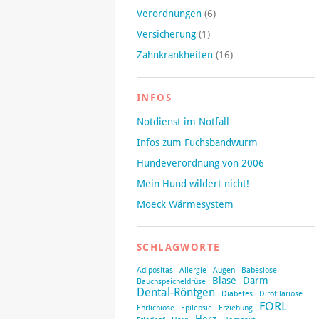
Verordnungen
(6)
Versicherung
(1)
Zahnkrankheiten
(16)
INFOS
Notdienst im Notfall
Infos zum Fuchsbandwurm
Hundeverordnung von 2006
Mein Hund wildert nicht!
Moeck Wärmesystem
SCHLAGWORTE
Adipositas
Allergie
Augen
Babesiose
Blase
Darm
Bauchspeicheldrüse
Dental-Röntgen
Diabetes
Dirofilariose
FORL
Ehrlichiose
Epilepsie
Erziehung
Herz