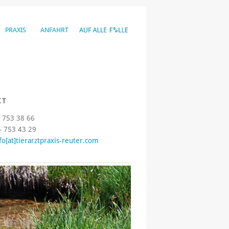
PRAXIS
ANFAHRT
KT
– 753 38 66
– 753 43 29
fo[at]tierarztpraxis-reuter.com