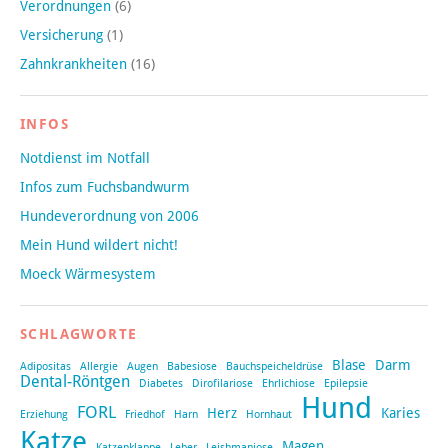
Verordnungen
(6)
Versicherung
(1)
Zahnkrankheiten
(16)
INFOS
Notdienst im Notfall
Infos zum Fuchsbandwurm
Hundeverordnung von 2006
Mein Hund wildert nicht!
Moeck Wärmesystem
SCHLAGWORTE
Blase
Darm
Adipositas
Allergie
Augen
Babesiose
Bauchspeicheldrüse
Dental-Röntgen
Diabetes
Dirofilariose
Ehrlichiose
Epilepsie
Hund
FORL
Herz
Karies
Erziehung
Friedhof
Harn
Hornhaut
Katze
Magen
Katzenklappe
Leber
Leishmaniose