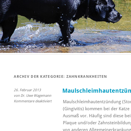
ARCHIV DER KATEGORIE:
ZAHNKRANKHEITEN
Maulschleimhautentzün
26. Februar 2013
von Dr. Uwe Wagemann
für
Kommentare deaktiviert
Maulschleimhautentzündung (Stom
Maulschleimhautentzündungen
(Gingivitis) kommen bei der Katze
der
Ausmaß vor. Häufig sind diese b
Katze
Plaque und/oder Zahnsteinbildun
von anderen Allgemeinerkrankung