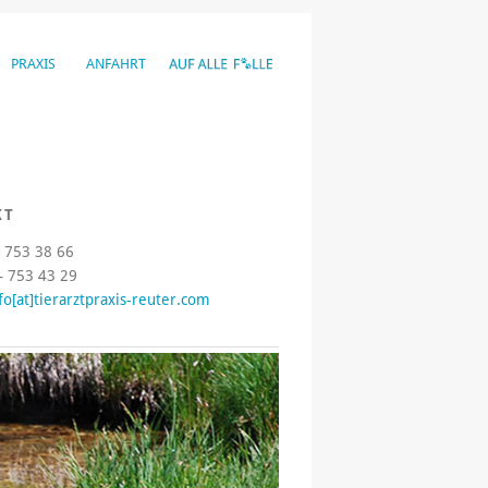
PRAXIS
ANFAHRT
KT
– 753 38 66
– 753 43 29
fo[at]tierarztpraxis-reuter.com