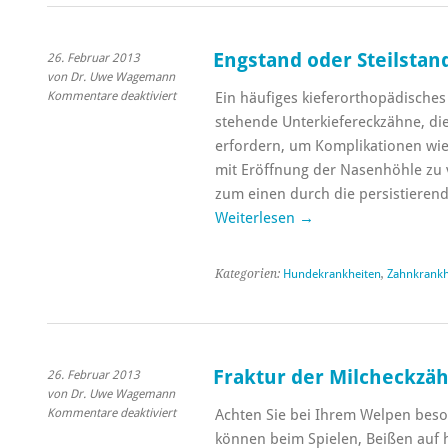
Engstand oder Steilstan
26. Februar 2013
von Dr. Uwe Wagemann
für
Kommentare deaktiviert
Ein häufiges kieferorthopädisches
Engstand
stehende Unterkiefereckzähne, die
oder
erfordern, um Komplikationen wie
Steilstand
mit Eröffnung der Nasenhöhle zu 
der
Unterkiefereckzähne
zum einen durch die persistieren
Weiterlesen
→
Kategorien:
Hundekrankheiten
,
Zahnkrankh
Fraktur der Milcheckzä
26. Februar 2013
von Dr. Uwe Wagemann
für
Kommentare deaktiviert
Achten Sie bei Ihrem Welpen beso
Fraktur
können beim Spielen, Beißen auf