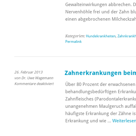
der
Gewalteinwirkungen abbrechen. Dan
Milcheckzähne
Nervenhöhle frei und der Zahn blut
einen abgebrochenen Milcheckz
Kategorien:
Hundekrankheiten
,
Zahnkrankh
Permalink
Zahnerkrankungen bei
26. Februar 2013
von Dr. Uwe Wagemann
für
Kommentare deaktiviert
Über 80 Prozent der erwachsenen
Zahnerkrankungen
behandlungsbedürftigen Erkrank
beim
Zahnfleisches (Parodontalerkranku
Hund
unangenehmen Maulgeruch auffall
häufigste Erkrankung der Zähne is
Erkrankung und wie …
Weiterlese