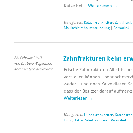
Katze bei …
Weiterlesen
→
Kategorien:
Katzenkrankheiten
,
Zahnkrankh
Maulschleimhautentzündung
|
Permalink
Zahnfrakturen beim er
26. Februar 2013
von Dr. Uwe Wagemann
für
Kommentare deaktiviert
Frische Zahnfrakturen Alle frische
Zahnfrakturen
vorstellen können – sehr schmerzh
beim
weder Hund noch Katze diesen Sc
erwachsenen
dass der Besitzer darauf aufmerks
Tier
Weiterlesen
→
Kategorien:
Hundekrankheiten
,
Katzenkran
Hund
,
Katze
,
Zahnfrakturen
|
Permalink