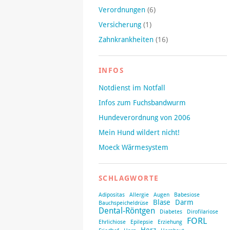
Verordnungen
(6)
Versicherung
(1)
Zahnkrankheiten
(16)
INFOS
Notdienst im Notfall
Infos zum Fuchsbandwurm
Hundeverordnung von 2006
Mein Hund wildert nicht!
Moeck Wärmesystem
SCHLAGWORTE
Adipositas
Allergie
Augen
Babesiose
Blase
Darm
Bauchspeicheldrüse
Dental-Röntgen
Diabetes
Dirofilariose
FORL
Ehrlichiose
Epilepsie
Erziehung
Herz