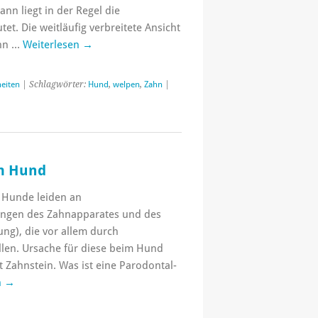
n liegt in der Regel die
et. Die weitläufig verbreitete Ansicht
ahn …
Weiterlesen
→
eiten
| Schlagwörter:
Hund
,
welpen
,
Zahn
|
m Hund
 Hunde leiden an
ungen des Zahnapparates und des
ng), die vor allem durch
en. Ursache für diese beim Hund
t Zahnstein. Was ist eine Parodontal-
n
→