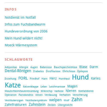
INFOS
Notdienst im Notfall
Infos zum Fuchsbandwurm
Hundeverordnung von 2006
Mein Hund wildert nicht!
Moeck Wärmesystem
SCHLAGWORTE
Blase
Darm
Adipositas
Allergie
Augen
Babesiose
Bauchspeicheldrüse
Dental-Röntgen
Diabetes
Dirofilariose
Ehrlichiose
Epilepsie
Hund
FORL
Herz
Karies
Erziehung
Friedhof
Harn
Hornhaut
Katze
Magen
Katzenklappe
Leber
Leishmaniose
Nieren
Maulschleimhautentzündung
Mikrochip
narkose
Notfalldienst
Operation
Parodonditis
reisen
Verdauung
Verhalten
Versicherung
Zahn
welpen
Vestibularorgan
Vestibularsyndrom
Wolf
Zahnstein
Zahnfrakturen
Zecken
Übergewicht