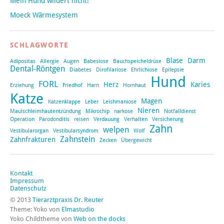
Mein Hund wildert nicht!
Moeck Wärmesystem
SCHLAGWORTE
Blase
Darm
Adipositas
Allergie
Augen
Babesiose
Bauchspeicheldrüse
Dental-Röntgen
Diabetes
Dirofilariose
Ehrlichiose
Epilepsie
Hund
FORL
Herz
Karies
Erziehung
Friedhof
Harn
Hornhaut
Katze
Magen
Katzenklappe
Leber
Leishmaniose
Nieren
Maulschleimhautentzündung
Mikrochip
narkose
Notfalldienst
Operation
Parodonditis
reisen
Verdauung
Verhalten
Versicherung
Zahn
welpen
Vestibularorgan
Vestibularsyndrom
Wolf
Zahnstein
Zahnfrakturen
Zecken
Übergewicht
Kontakt
Impressum
Datenschutz
© 2013
Tierarztpraxis Dr. Reuter
Theme: Yoko von
Elmastudio
Yoko Childtheme von
Web on the docks