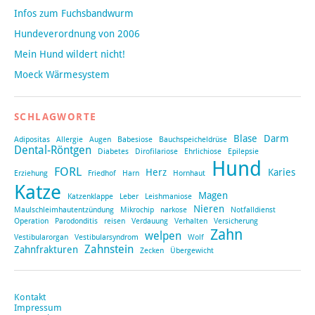
Infos zum Fuchsbandwurm
Hundeverordnung von 2006
Mein Hund wildert nicht!
Moeck Wärmesystem
SCHLAGWORTE
Blase
Darm
Adipositas
Allergie
Augen
Babesiose
Bauchspeicheldrüse
Dental-Röntgen
Diabetes
Dirofilariose
Ehrlichiose
Epilepsie
Hund
FORL
Herz
Karies
Erziehung
Friedhof
Harn
Hornhaut
Katze
Magen
Katzenklappe
Leber
Leishmaniose
Nieren
Maulschleimhautentzündung
Mikrochip
narkose
Notfalldienst
Operation
Parodonditis
reisen
Verdauung
Verhalten
Versicherung
Zahn
welpen
Vestibularorgan
Vestibularsyndrom
Wolf
Zahnstein
Zahnfrakturen
Zecken
Übergewicht
Kontakt
Impressum