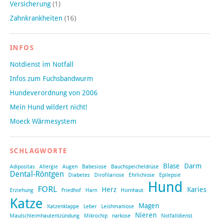
Versicherung
(1)
Zahnkrankheiten
(16)
INFOS
Notdienst im Notfall
Infos zum Fuchsbandwurm
Hundeverordnung von 2006
Mein Hund wildert nicht!
Moeck Wärmesystem
SCHLAGWORTE
Blase
Darm
Adipositas
Allergie
Augen
Babesiose
Bauchspeicheldrüse
Dental-Röntgen
Diabetes
Dirofilariose
Ehrlichiose
Epilepsie
Hund
FORL
Herz
Karies
Erziehung
Friedhof
Harn
Hornhaut
Katze
Magen
Katzenklappe
Leber
Leishmaniose
Nieren
Maulschleimhautentzündung
Mikrochip
narkose
Notfalldienst