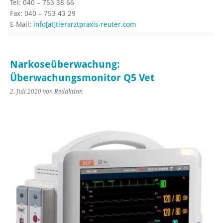
Tel: 040 – 753 38 66
Fax: 040 – 753 43 29
E-Mail:
info[at]tierarztpraxis-reuter.com
Narkoseüberwachung:
Überwachungsmonitor Q5 Vet
2. Juli 2020
von Redaktion